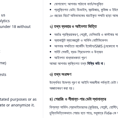
যোগাযোগ: আপনার পাঠানো বার্তা/সংযুক্তি
প্রযুক্তিগত ডেটা: ডিভাইস, ব্রাউজার, কুকিজ ও ইউজে
 us
১৮ বছরের নিচে?
অভিভাবকের যাচাইকৃত সম্মতি ছাড়া আমর
lytics
 under 18 without
২) তথ্য ব্যবহার ও আইনগত ভিত্তি
অর্ডার প্রক্রিয়াকরণ, পেমেন্ট, ডেলিভারি ও কাস্টমার সা
অ্যাকাউন্ট ম্যানেজমেন্ট ও সার্ভিস নোটিফিকেশন
আপনার সম্মতিতে মার্কেটিং ইমেইল/SMS (যেকোনো স
t
সাইট সেফটি, ফ্রড প্রিভেনশন ও উন্নয়ন
আইনগত বাধ্যবাধকতা পূরণ
ime)
আমরা আপনার ব্যক্তিগত তথ্য
বিক্রি করি না
।
ests
৩) তথ্য সংরক্ষণ
উল্লেখিত উদ্দেশ্য পূরণ বা আইনি সময়সীমা পর্যন্তই ডেটা 
অজ্ঞাতকরণ করা হয়।
stated purposes or as
৪) শেয়ারিং ও সীমান্ত-পার ডেটা স্থানান্তর
ete or anonymize it.
বিশ্বস্ত সার্ভিস প্রোভাইডারদের (কুরিয়ার, পেমেন্ট, হোস্টিং
চুক্তিভিত্তিকভাবে শেয়ার হতে পারে, শুধুমাত্র Fida-কে