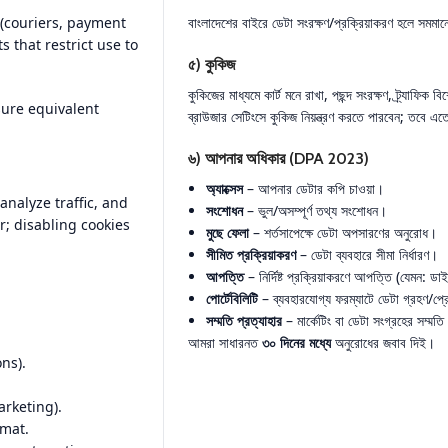
 (couriers, payment
বাংলাদেশের বাইরে ডেটা সংরক্ষণ/প্রক্রিয়াকরণ হলে সমমানে
 that restrict use to
৫) কুকিজ
কুকিজের মাধ্যমে কার্ট মনে রাখা, পছন্দ সংরক্ষণ, ট্র্যাফিক
sure equivalent
ব্রাউজার সেটিংসে কুকিজ নিয়ন্ত্রণ করতে পারবেন; তবে এ
৬) আপনার অধিকার (DPA 2023)
অ্যাক্সেস
– আপনার ডেটার কপি চাওয়া।
nalyze traffic, and
সংশোধন
– ভুল/অসম্পূর্ণ তথ্য সংশোধন।
r; disabling cookies
মুছে ফেলা
– শর্তসাপেক্ষে ডেটা অপসারণের অনুরোধ।
সীমিত প্রক্রিয়াকরণ
– ডেটা ব্যবহারে সীমা নির্ধারণ।
আপত্তি
– নির্দিষ্ট প্রক্রিয়াকরণে আপত্তি (যেমন: ডাইর
পোর্টেবিলিটি
– ব্যবহারযোগ্য ফরম্যাটে ডেটা গ্রহণ/প্
সম্মতি প্রত্যাহার
– মার্কেটিং বা ডেটা সংগ্রহের সম্মত
আমরা সাধারনত
৩০ দিনের মধ্যে
অনুরোধের জবাব দিই।
ns).
arketing).
rmat.