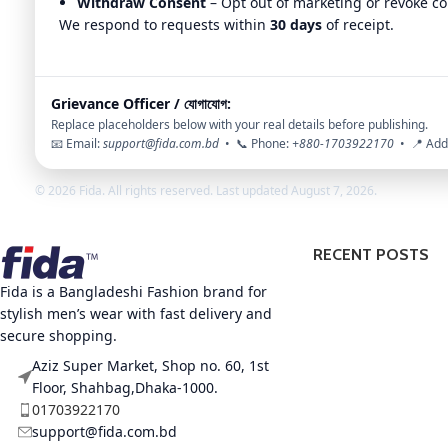
Withdraw Consent
– Opt out of marketing or revoke c
We respond to requests within
30 days
of receipt.
Grievance Officer / যোগাযোগ:
Replace placeholders below with your real details before publishing.
📧 Email:
support@fida.com.bd
• 📞 Phone:
+880-1703922170
• 📍 Add
©
2026
Fida. All rights reserved. Last updated
August 7, 2026
.
RECENT POSTS
Fida is a Bangladeshi Fashion brand for
stylish men’s wear with fast delivery and
secure shopping.
Aziz Super Market, Shop no. 60, 1st
Floor, Shahbag,Dhaka-1000.
01703922170
support@fida.com.bd