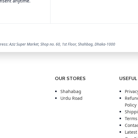
onsent anytime.
ress:
Aziz Super Market, Shop no. 60, 1st Floor, Shahbag, Dhaka-1000
OUR STORES
USEFUL 
Shahabag
Privac
Urdu Road
Refun
Policy
Shippi
Terms
Contac
Lates