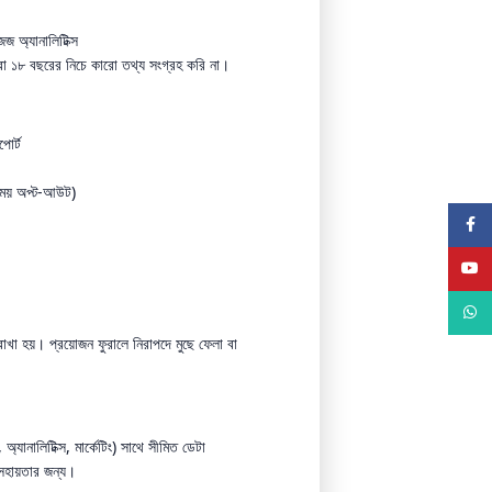
জ অ্যানালিটিক্স
া ১৮ বছরের নিচে কারো তথ্য সংগ্রহ করি না।
পোর্ট
ময় অপ্ট-আউট)
Faceb
YouTu
What
রাখা হয়। প্রয়োজন ফুরালে নিরাপদে মুছে ফেলা বা
, অ্যানালিটিক্স, মার্কেটিং) সাথে সীমিত ডেটা
 সহায়তার জন্য।