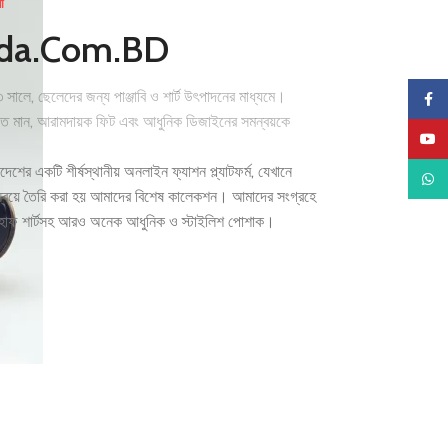
া
ida.Com.BD
 সালে, ছেলেদের জন্য পাঞ্জাবি ও শার্ট উৎপাদনের মাধ্যমে।
Faceb
ুণগত মান, আরামদায়ক ফিট এবং আধুনিক ডিজাইনের সমন্বয়কে
YouTu
।
দেশের একটি শীর্ষস্থানীয় অনলাইন ফ্যাশন প্ল্যাটফর্ম, যেখানে
What
মন্বয়ে তৈরি করা হয় আমাদের বিশেষ কালেকশন। আমাদের সংগ্রহে
কোট, হাফ শার্টসহ আরও অনেক আধুনিক ও স্টাইলিশ পোশাক।