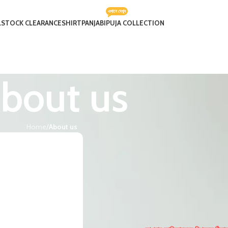
এখানে দেখুন
L
STOCK CLEARANCE
SHIRT
PANJABI
PUJA COLLECTION
bout us
Home
/
About us