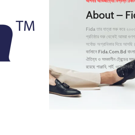
আপনার আভিজাত্যের বিশ্বস্ত ঠিকান
About – F
Fida
তার যাত্রা শুরু করে ২০০৩
প্রতিষ্ঠার শুরু থেকেই আমরা গ
সর্বোচ্চ অগ্রাধিকার দিয়ে আসছি
বর্তমানে
Fida.Com.Bd
বাংলা
ঐতিহ্য ও সমকালীন ট্রেন্ডের স
রয়েছে পাঞ্জাবি, শার্ট, ওয়েস্ট